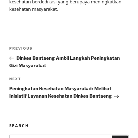
kesehatan berdedikasi yang berupaya meningkatkan
kesehatan masyarakat.
Post
Previous
PREVIOUS
navigation
Post
Dinkes Bantaeng Ambil Langkah Peningkatan
Gizi Masyarakat
Next
NEXT
Post
Peningkatan Kesehatan Masyarakat: Melihat
Inisiatif Layanan Kesehatan Dinkes Bantaeng
SEARCH
Search